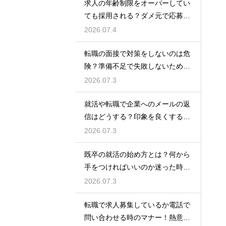
求人の年齢制限をオーバーしてい
ても採用される？ダメ元で応募し
て内定を勝ち取る
2026.07.4
転職の面接で対策をしないのは危
険？準備不足で失敗しないための
最低限の心構え
2026.07.3
就活や転職で企業へのメールの返
信はどうする？印象を良くする正
しいマナーと例文
2026.07.3
既卒の就活の始め方とは？何から
手をつければいいのか迷った時に
やるべきステップ
2026.07.3
転職で求人募集しているか電話で
問い合わせる時のマナー！熱意を