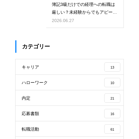
簿記3級だけでの経理への転職は
厳しい？未経験からでもアピール
して内定を得る方法
2026.06.27
カテゴリー
キャリア
13
ハローワーク
10
内定
21
応募書類
16
転職活動
61