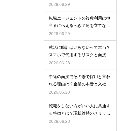
でいくためのコツ
2026.06.29
転職エージェントの複数利用は担
当者に伝えるべき？角を立てない
上手な伝え方
2026.06.29
就活に時計はいらないって本当？
スマホで代用するリスクと面接官
に与える印象
2026.06.28
中途の面接でその場で採用と言わ
れる理由は？企業の本音と入社を
決める前の注意点
2026.06.28
転職をしない方がいい人に共通す
る特徴とは？現状維持のメリット
と後悔を防ぐ考え方
2026.06.28