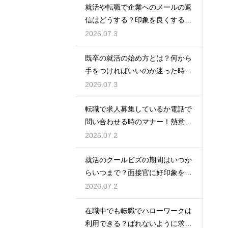
就活や転職で企業へのメールの返
信はどうする？印象を良くする正
しいマナーと例文
2026.07.3
既卒の就活の始め方とは？何から
手をつければいいのか迷った時に
やるべきステップ
2026.07.3
転職で求人募集しているか電話で
問い合わせる時のマナー！熱意を
伝えるトーク例
2026.07.2
就活のクールビズの期間はいつか
らいつまで？面接官に好印象を与
える正しい服装
2026.07.2
在職中でも転職でハローワークは
利用できる？ばれないように求人