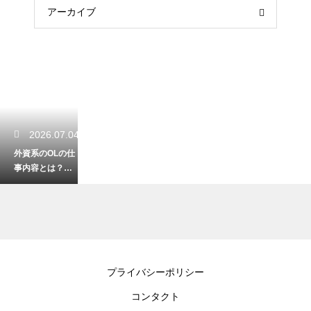
アーカイブ
2026.07.04
外資系のOLの仕
事内容とは？日
系企業との文化
の違いや求めら
れる英語力とス
キル
2026.07.04
プライバシーポリシー
求人の年齢制限
コンタクト
をオーバーして
いても採用され