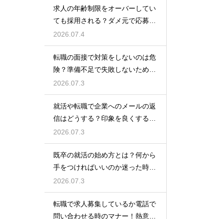
求人の年齢制限をオーバーしてい
ても採用される？ダメ元で応募し
て内定を勝ち取る
2026.07.4
転職の面接で対策をしないのは危
険？準備不足で失敗しないための
最低限の心構え
2026.07.3
就活や転職で企業へのメールの返
信はどうする？印象を良くする正
しいマナーと例文
2026.07.3
既卒の就活の始め方とは？何から
手をつければいいのか迷った時に
やるべきステップ
2026.07.3
転職で求人募集しているか電話で
問い合わせる時のマナー！熱意を