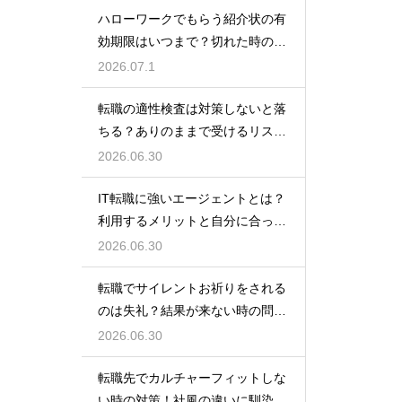
ハローワークでもらう紹介状の有
効期限はいつまで？切れた時の再
発行や対処法
2026.07.1
転職の適性検査は対策しないと落
ちる？ありのままで受けるリスク
と最低限の準備
2026.06.30
IT転職に強いエージェントとは？
利用するメリットと自分に合った
サービスの選び方
2026.06.30
転職でサイレントお祈りをされる
のは失礼？結果が来ない時の問い
合わせ方法と心構え
2026.06.30
転職先でカルチャーフィットしな
い時の対策！社風の違いに馴染ん