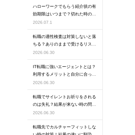
ハローワークでもらう紹介状の有
効期限はいつまで？切れた時の再
発行や対処法
2026.07.1
転職の適性検査は対策しないと落
ちる？ありのままで受けるリスク
と最低限の準備
2026.06.30
IT転職に強いエージェントとは？
利用するメリットと自分に合った
サービスの選び方
2026.06.30
転職でサイレントお祈りをされる
のは失礼？結果が来ない時の問い
合わせ方法と心構え
2026.06.30
転職先でカルチャーフィットしな
い時の対策！社風の違いに馴染ん