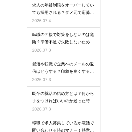
求人の年齢制限をオーバーしてい
ても採用される？ダメ元で応募し
て内定を勝ち取る
2026.07.4
転職の面接で対策をしないのは危
険？準備不足で失敗しないための
最低限の心構え
2026.07.3
就活や転職で企業へのメールの返
信はどうする？印象を良くする正
しいマナーと例文
2026.07.3
既卒の就活の始め方とは？何から
手をつければいいのか迷った時に
やるべきステップ
2026.07.3
転職で求人募集しているか電話で
問い合わせる時のマナー！熱意を