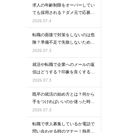
求人の年齢制限をオーバーしてい
ても採用される？ダメ元で応募し
て内定を勝ち取る
2026.07.4
転職の面接で対策をしないのは危
険？準備不足で失敗しないための
最低限の心構え
2026.07.3
就活や転職で企業へのメールの返
信はどうする？印象を良くする正
しいマナーと例文
2026.07.3
既卒の就活の始め方とは？何から
手をつければいいのか迷った時に
やるべきステップ
2026.07.3
転職で求人募集しているか電話で
問い合わせる時のマナー！熱意を