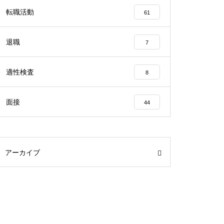
転職活動
61
退職
7
適性検査
8
面接
44
アーカイブ