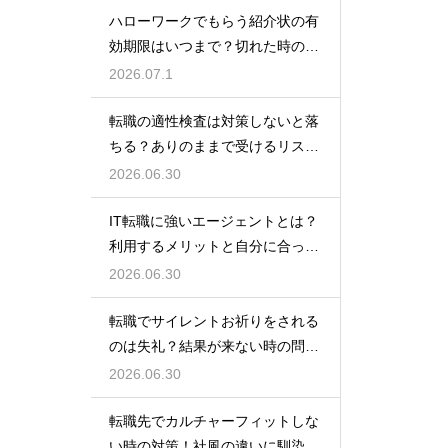
ハローワークでもらう紹介状の有
効期限はいつまで？切れた時の再
発行や対処法
2026.07.1
転職の適性検査は対策しないと落
ちる？ありのままで受けるリスク
と最低限の準備
2026.06.30
IT転職に強いエージェントとは？
利用するメリットと自分に合った
サービスの選び方
2026.06.30
転職でサイレントお祈りをされる
のは失礼？結果が来ない時の問い
合わせ方法と心構え
2026.06.30
転職先でカルチャーフィットしな
い時の対策！社風の違いに馴染ん