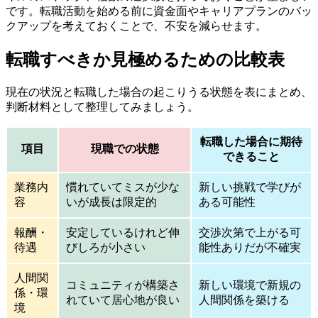
です。転職活動を始める前に資金面やキャリアプランのバッ
クアップを考えておくことで、不安を減らせます。
転職すべきか見極めるための比較表
現在の状況と転職した場合の起こりうる状態を表にまとめ、
判断材料として整理してみましょう。
転職した場合に期待
項目
現職での状態
できること
業務内
慣れていてミスが少な
新しい挑戦で学びが
容
いが成長は限定的
ある可能性
報酬・
安定しているけれど伸
交渉次第で上がる可
待遇
びしろが小さい
能性ありだが不確実
人間関
コミュニティが構築さ
新しい環境で新規の
係・環
れていて居心地が良い
人間関係を築ける
境