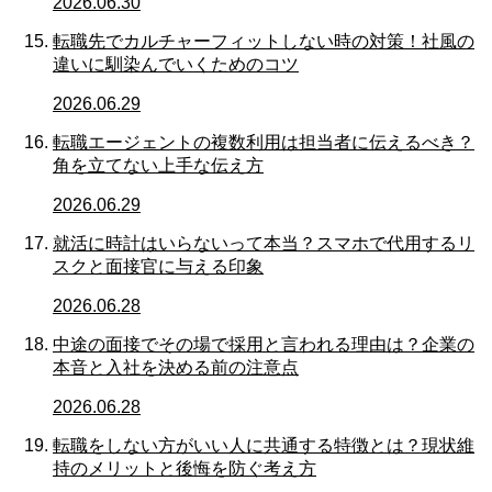
2026.06.30
転職先でカルチャーフィットしない時の対策！社風の
違いに馴染んでいくためのコツ
2026.06.29
転職エージェントの複数利用は担当者に伝えるべき？
角を立てない上手な伝え方
2026.06.29
就活に時計はいらないって本当？スマホで代用するリ
スクと面接官に与える印象
2026.06.28
中途の面接でその場で採用と言われる理由は？企業の
本音と入社を決める前の注意点
2026.06.28
転職をしない方がいい人に共通する特徴とは？現状維
持のメリットと後悔を防ぐ考え方