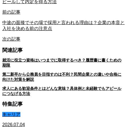
ピールして内定を得る方法
前の記事
中途の面接でその場で採用と言われる理由は？企業の本音と
入社を決める前の注意点
次の記事
関連記事
就活に役立つ資格はいつまでに取得するべき？履歴書に書くための
期限
第二新卒から公務員を目指すのは不利？民間企業との違いや合格に
向けた対策を解説
求人にある歓迎条件とはどんな意味？具体例と未経験でもアピール
につなげる方法
特集記事
キャリア
2026.07.04