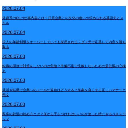
2026.07.04
外資系のOLの仕事内容とは？日系企業との文化の違いや求められる英語力とス
キル
2026.07.04
求人の年齢制限をオーバーしていても採用される？ダメ元で応募して内定を勝ち
取る
2026.07.03
転職の面接で対策をしないのは危険？準備不足で失敗しないための最低限の心構
え
2026.07.03
就活や転職で企業へのメールの返信はどうする？印象を良くする正しいマナーと
例文
2026.07.03
既卒の就活の始め方とは？何から手をつければいいのか迷った時にやるべきステ
ップ