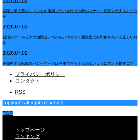
2026.07.02
転職で求人募集しているか電話で問い合わせる時のマナー！熱意を伝えるトーク
例
2026.07.02
就活のクールビズの期間はいつからいつまで？面接官に好印象を与える正しい服
装
2026.07.02
在職中でも転職でハローワークは利用できる？ばれないように求人を探すコツ
プライバシーポリシー
コンタクト
RSS
copyright all rights reserved
TOP
CLOSE
トップページ
ランキング