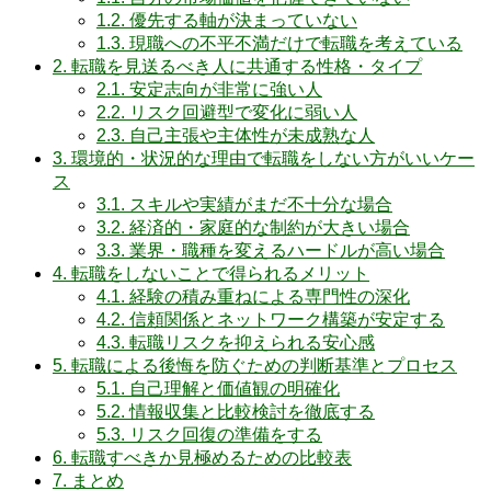
1.2.
優先する軸が決まっていない
1.3.
現職への不平不満だけで転職を考えている
2.
転職を見送るべき人に共通する性格・タイプ
2.1.
安定志向が非常に強い人
2.2.
リスク回避型で変化に弱い人
2.3.
自己主張や主体性が未成熟な人
3.
環境的・状況的な理由で転職をしない方がいいケー
ス
3.1.
スキルや実績がまだ不十分な場合
3.2.
経済的・家庭的な制約が大きい場合
3.3.
業界・職種を変えるハードルが高い場合
4.
転職をしないことで得られるメリット
4.1.
経験の積み重ねによる専門性の深化
4.2.
信頼関係とネットワーク構築が安定する
4.3.
転職リスクを抑えられる安心感
5.
転職による後悔を防ぐための判断基準とプロセス
5.1.
自己理解と価値観の明確化
5.2.
情報収集と比較検討を徹底する
5.3.
リスク回復の準備をする
6.
転職すべきか見極めるための比較表
7.
まとめ