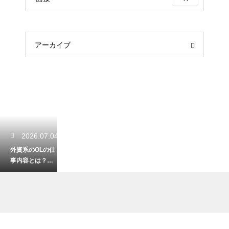
アーカイブ
2026.07.04
外資系のOLの仕
事内容とは？日
系企業との文化
の違いや求めら
れる英語力とス
キル