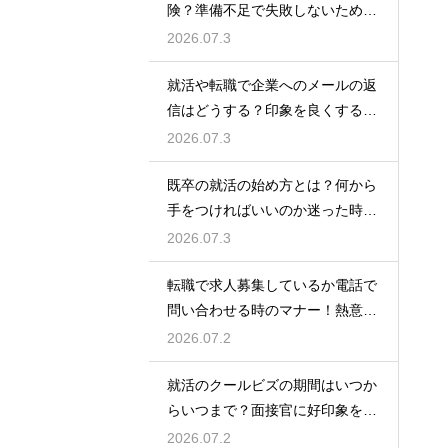
険？準備不足で失敗しないための
最低限の心構え
2026.07.3
就活や転職で企業へのメールの返
信はどうする？印象を良くする正
しいマナーと例文
2026.07.3
既卒の就活の始め方とは？何から
手をつければいいのか迷った時に
やるべきステップ
2026.07.3
転職で求人募集しているか電話で
問い合わせる時のマナー！熱意を
伝えるトーク例
2026.07.2
就活のクールビズの期間はいつか
らいつまで？面接官に好印象を与
える正しい服装
2026.07.2