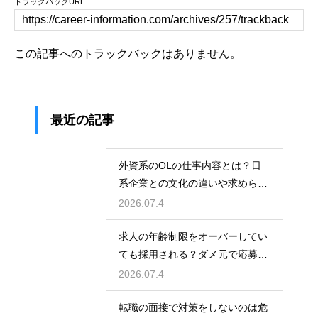
トラックバックURL
この記事へのトラックバックはありません。
最近の記事
外資系のOLの仕事内容とは？日
系企業との文化の違いや求められ
る英語力とスキル
2026.07.4
求人の年齢制限をオーバーしてい
ても採用される？ダメ元で応募し
て内定を勝ち取る
2026.07.4
転職の面接で対策をしないのは危