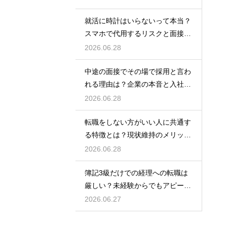
就活に時計はいらないって本当？
スマホで代用するリスクと面接官
に与える印象
2026.06.28
中途の面接でその場で採用と言わ
れる理由は？企業の本音と入社を
決める前の注意点
2026.06.28
転職をしない方がいい人に共通す
る特徴とは？現状維持のメリット
と後悔を防ぐ考え方
2026.06.28
簿記3級だけでの経理への転職は
厳しい？未経験からでもアピール
して内定を得る方法
2026.06.27