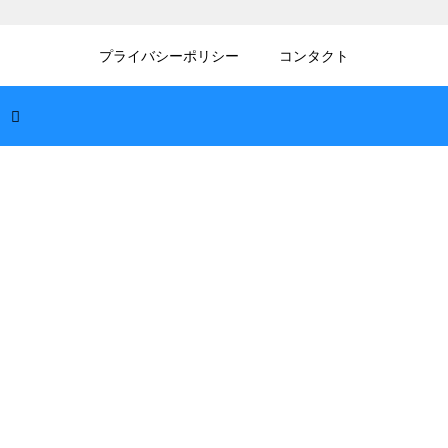
2026.07.04
求人の年齢制限をオーバーしていても採用さ
プライバシーポリシー
コンタクト
れる？ダメ元で応募して内定を勝ち取る
2026.07.03
転職の面接で対策をしないのは危険？準備不
足で失敗しないための最低限の心構え
2026.07.03
就活や転職で企業へのメールの返信はどうす
る？印象を良くする正しいマナーと例文