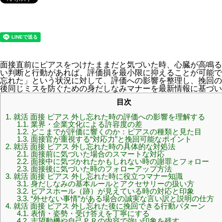
面接直前にピアスをつけたままだと気づいた時、心臓が高鳴る
い判断と行動があれば、評価損を最小限に抑えることが可能です
忘れた」という状況に対して、評価への影響を整理し、挽回の
後同じミスを防ぐための身だしなみマナーを最新情報に基づい
目次
1.
就活 面接 ピアス 外し忘れた時の評価への影響を理解する
1.1.
業界・企業文化による許容度の差
1.2.
どこまでが評価に響くのか：ピアスの種類と見た目
1.3.
面接官が重視する“対応力”と挽回可能なポイント
2.
就活 面接 ピアス 外し忘れた時の具体的な対処法
2.1.
面接前に気づいた場合のスマートな対応
2.2.
面接中に気づかれたかもしれない時の謝罪とフォロー
2.3.
面接後に気づいた時のフォローアップ方法
3.
就活 面接 ピアス 外し忘れた時に役立つマナー知識
3.1.
身だしなみの基本ルールとアクセサリーの扱い方
3.2.
ピアスホール（跡）が見えている時の対応と印象
3.3.
“外せない事情”がある場合の誠実な言い訳と説明の仕方
4.
就活 面接 ピアス 外し忘れた後に挽回できる行動パターン
4.1.
表情・姿勢・受け答えを丁寧にする
4.2.
志望動機や自己ＰＲの内容で強い印象を残す