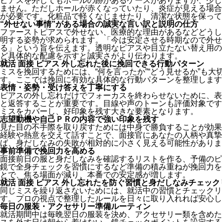
ピアスを外してもホールの跡があるケースがありますが、少し
ません。ただしホールが赤くなっていたり、炎症が見える場合
が必要です。化粧品で軽くなじませたり、清潔な状態を保って
“外せない事情”がある場合の誠実な言い訳と説明の仕方
ファーストピアスで外せない、医療的な理由があるなどどうし
明する姿勢が求められます。「今は安定させる時期なので外せ
る」という旨を伝えます。透明なピアスや目立たない替え用の
ど具体的な配慮を示すと誠実さがより伝わります。
就活 面接 ピアス 外し忘れた後に挽回できる行動パターン
ミスを挽回するためには、“何を言ったか”“どう見せるか”も
す。ここでは挽回に有効な具体的な行動パターンを整理します
表情・姿勢・受け答えを丁寧にする
ピアスの外し忘れだけでフォーカスを終わらせないために、表
と返答することが重要です。目線や声のトーンも評価対象です
ミスをカバーし、好印象を残す大きな要素となります。
志望動機や自己ＰＲの内容で強い印象を残す
見た目の不手際を取り戻すためには中身で勝負することが効果
経験や熱意を交えて話すことで、面接官にあなたの人柄や真摯
ば、身だしなみの失敗が相対的に小さく見える可能性がありま
事前準備で挽回力を高める
面接前日の服と身だしなみを確認するリストを作る、予備のピ
鏡で全身チェックを習慣にするなど準備の積み重ねが挽回力を
とで、焦る場面が減り、本番での安定感が増します。
就活 面接 ピアス 外し忘れたを防ぐ習慣と身だしなみチェック
同じミスを繰り返さないためには、就活中の習慣とチェックリ
す。プロの視点で整理したルールを日々に取り入れれば安心し
毎日の服装・アクセサリー準備ルーティン
就活期間中は毎晩翌日の服装を決め、アクセサリー類を含めた