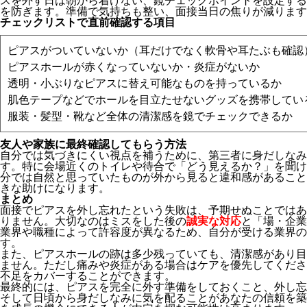
スを外す日は朝から着けない、鏡チェックポイントを設定する
を防ぎます。準備で気持ちも整い、面接当日の焦りが減ります
チェックリストで直前確認する項目
ピアスがついていないか（耳だけでなく軟骨や耳たぶも確認
ピアスホールが赤くなっていないか・炎症がないか
透明・小ぶりなピアスに替え可能なものを持っているか
肌色テープなどでホールを目立たせないグッズを携帯してい
服装・髪型・靴など全体の清潔感を鏡でチェックできるか
友人や家族に最終確認してもらう方法
自分では気づきにくい視点を補うために、第三者に身だしなみ
す。特に会場近くのトイレや待合で「どう見えるか？」を聞け
分では自然と思っていたものが外から見ると違和感があること
きな助けになります。
まとめ
面接でピアスを外し忘れたという失敗は、予期せぬことではあ
りません。大切なのはミスをした後の
誠実な対応
と「場・企業
業界や職種によって許容度が異なるため、自分が受ける業界の
す。
また、ピアスホールの跡は多少残っていても、清潔感があり目
ません。ただし痛みや炎症がある場合はケアを優先してくださ
不足をカバーすることができます。
最終的には、ピアスを完全に外す準備をしておくこと、外し忘
そして日頃から身だしなみに気を配ることがあなたの信頼を築