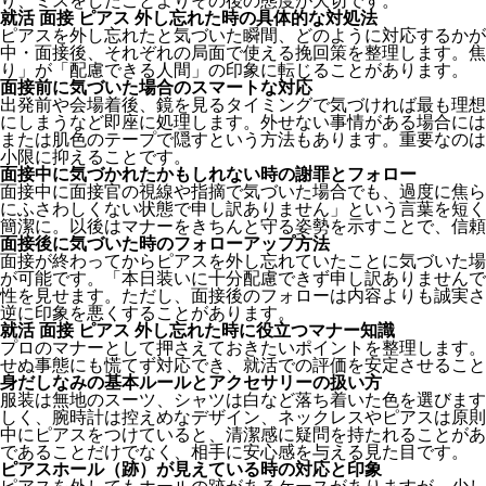
り、ミスをしたことよりその後の態度が大切です。
就活 面接 ピアス 外し忘れた時の具体的な対処法
ピアスを外し忘れたと気づいた瞬間、どのように対応するかが
中・面接後、それぞれの局面で使える挽回策を整理します。焦
り」が「配慮できる人間」の印象に転じることがあります。
面接前に気づいた場合のスマートな対応
出発前や会場着後、鏡を見るタイミングで気づければ最も理想
にしまうなど即座に処理します。外せない事情がある場合には
または肌色のテープで隠すという方法もあります。重要なのは
小限に抑えることです。
面接中に気づかれたかもしれない時の謝罪とフォロー
面接中に面接官の視線や指摘で気づいた場合でも、過度に焦ら
にふさわしくない状態で申し訳ありません」という言葉を短く
簡潔に。以後はマナーをきちんと守る姿勢を示すことで、信頼
面接後に気づいた時のフォローアップ方法
面接が終わってからピアスを外し忘れていたことに気づいた場
が可能です。「本日装いに十分配慮できず申し訳ありませんで
性を見せます。ただし、面接後のフォローは内容よりも誠実さ
逆に印象を悪くすることがあります。
就活 面接 ピアス 外し忘れた時に役立つマナー知識
プロのマナーとして押さえておきたいポイントを整理します。
せぬ事態にも慌てず対応でき、就活での評価を安定させること
身だしなみの基本ルールとアクセサリーの扱い方
服装は無地のスーツ、シャツは白など落ち着いた色を選びます
しく、腕時計は控えめなデザイン、ネックレスやピアスは原則
中にピアスをつけていると、清潔感に疑問を持たれることがあ
であることだけでなく、相手に安心感を与える見た目です。
ピアスホール（跡）が見えている時の対応と印象