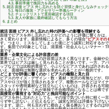
4.3.
事前準備で挽回力を高める
5.
就活 面接 ピアス 外し忘れたを防ぐ習慣と身だしなみチェック
5.1.
毎日の服装・アクセサリー準備ルーティン
5.2.
チェックリストで直前確認する項目
5.3.
友人や家族に最終確認してもらう方法
6.
まとめ
就活 面接 ピアス 外し忘れた時の評価への影響を理解する
面接でピアスを外し忘れたことがどのように評価に響くかは、
きく変わります。最新情報によると、多くの場合
“ピアスその
す。つまり、ミスをしてしまった後にどう誠実に対応するかで
す。集団での印象としては、清潔感・社会人らしいマナー・T
素です。
業界・企業文化による許容度の差
業界によってピアスへの許容度は大きく異なります。金融や公
業界ではピアスは厳しく見られることが多いです。一方、アパ
ップなどでは比較的寛容で、小ぶりなピアスであれば許される
いえ、面接時は無難な選択を求められることが一般的です。
どこまでが評価に響くのか：ピアスの種類と見た目
ピアスのサイズ・デザイン・数・素材・光沢の有無などが、印
アスやロゴが強く主張されるタイプ、複数ホールなどはマイナ
スタッドや透明素材など目立ちにくいものは、許容される可能
合もありますが、これが単独で不合格理由になることは稀です
面接官が重視する“対応力”と挽回可能なポイント
ピアスを外し忘れたとしても、その場で気づいた時に軽く一言
りず申し訳ない」と伝えるなど、誠実な対応は評価を下げない
ります。逆に、何も言わずに都合よく振る舞おうとするのは印