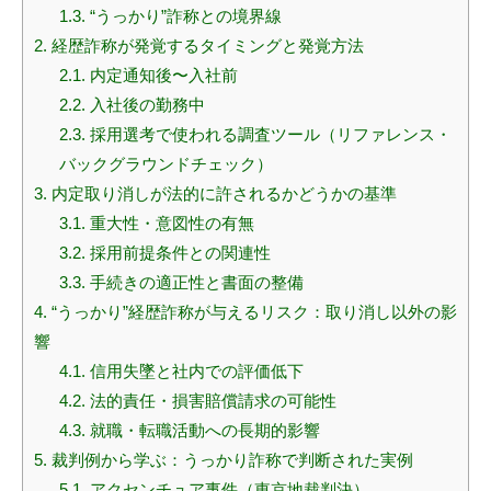
1.3.
“うっかり”詐称との境界線
2.
経歴詐称が発覚するタイミングと発覚方法
2.1.
内定通知後〜入社前
2.2.
入社後の勤務中
2.3.
採用選考で使われる調査ツール（リファレンス・
バックグラウンドチェック）
3.
内定取り消しが法的に許されるかどうかの基準
3.1.
重大性・意図性の有無
3.2.
採用前提条件との関連性
3.3.
手続きの適正性と書面の整備
4.
“うっかり”経歴詐称が与えるリスク：取り消し以外の影
響
4.1.
信用失墜と社内での評価低下
4.2.
法的責任・損害賠償請求の可能性
4.3.
就職・転職活動への長期的影響
5.
裁判例から学ぶ：うっかり詐称で判断された実例
5.1.
アクセンチュア事件（東京地裁判決）