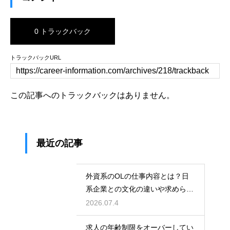
0 トラックバック
トラックバックURL
この記事へのトラックバックはありません。
最近の記事
外資系のOLの仕事内容とは？日
系企業との文化の違いや求められ
る英語力とスキル
2026.07.4
求人の年齢制限をオーバーしてい