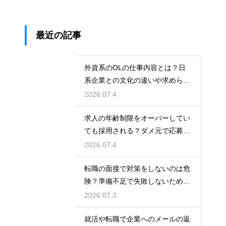
最近の記事
外資系のOLの仕事内容とは？日
系企業との文化の違いや求められ
る英語力とスキル
2026.07.4
求人の年齢制限をオーバーしてい
ても採用される？ダメ元で応募し
て内定を勝ち取る
2026.07.4
転職の面接で対策をしないのは危
険？準備不足で失敗しないための
最低限の心構え
2026.07.3
就活や転職で企業へのメールの返