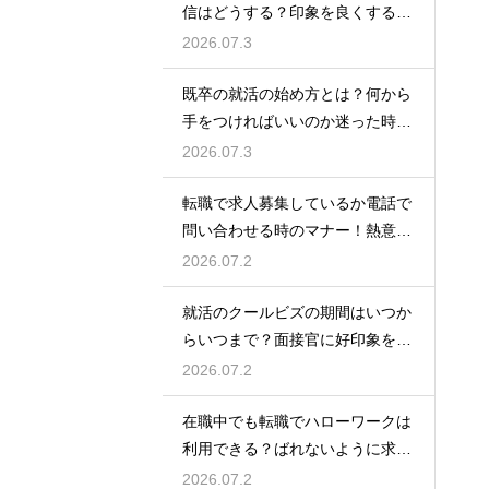
信はどうする？印象を良くする正
しいマナーと例文
2026.07.3
既卒の就活の始め方とは？何から
手をつければいいのか迷った時に
やるべきステップ
2026.07.3
転職で求人募集しているか電話で
問い合わせる時のマナー！熱意を
伝えるトーク例
2026.07.2
就活のクールビズの期間はいつか
らいつまで？面接官に好印象を与
える正しい服装
2026.07.2
在職中でも転職でハローワークは
利用できる？ばれないように求人
を探すコツ
2026.07.2