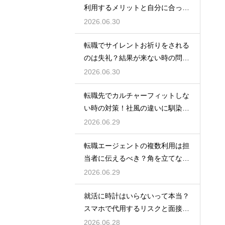
利用するメリットと自分に合った
サービスの選び方
2026.06.30
転職でサイレントお祈りをされる
のは失礼？結果が来ない時の問い
合わせ方法と心構え
2026.06.30
転職先でカルチャーフィットしな
い時の対策！社風の違いに馴染ん
でいくためのコツ
2026.06.29
転職エージェントの複数利用は担
当者に伝えるべき？角を立てない
上手な伝え方
2026.06.29
就活に時計はいらないって本当？
スマホで代用するリスクと面接官
に与える印象
2026.06.28