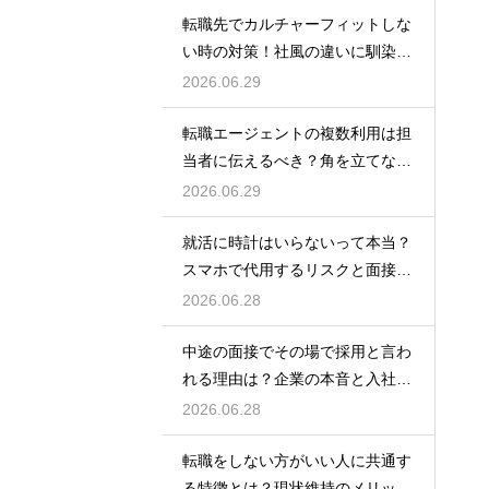
転職先でカルチャーフィットしな
い時の対策！社風の違いに馴染ん
でいくためのコツ
2026.06.29
転職エージェントの複数利用は担
当者に伝えるべき？角を立てない
上手な伝え方
2026.06.29
就活に時計はいらないって本当？
スマホで代用するリスクと面接官
に与える印象
2026.06.28
中途の面接でその場で採用と言わ
れる理由は？企業の本音と入社を
決める前の注意点
2026.06.28
転職をしない方がいい人に共通す
る特徴とは？現状維持のメリット