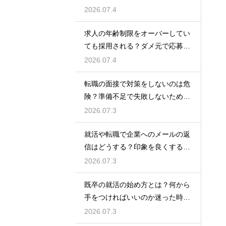
る英語力とスキル
2026.07.4
求人の年齢制限をオーバーしてい
ても採用される？ダメ元で応募し
て内定を勝ち取る
2026.07.4
転職の面接で対策をしないのは危
険？準備不足で失敗しないための
最低限の心構え
2026.07.3
就活や転職で企業へのメールの返
信はどうする？印象を良くする正
しいマナーと例文
2026.07.3
既卒の就活の始め方とは？何から
手をつければいいのか迷った時に
やるべきステップ
2026.07.3