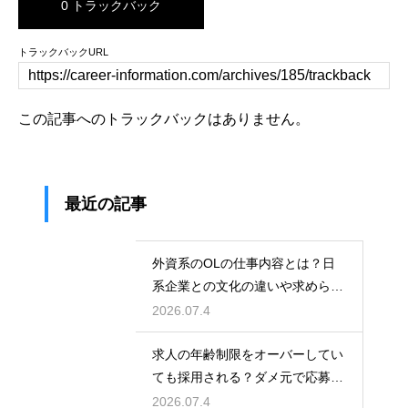
0 トラックバック
トラックバックURL
この記事へのトラックバックはありません。
最近の記事
外資系のOLの仕事内容とは？日
系企業との文化の違いや求められ
る英語力とスキル
2026.07.4
求人の年齢制限をオーバーしてい
ても採用される？ダメ元で応募し
て内定を勝ち取る
2026.07.4