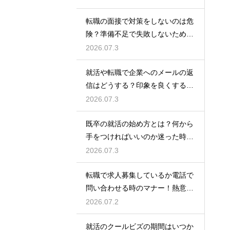
転職の面接で対策をしないのは危
険？準備不足で失敗しないための
最低限の心構え
2026.07.3
就活や転職で企業へのメールの返
信はどうする？印象を良くする正
しいマナーと例文
2026.07.3
既卒の就活の始め方とは？何から
手をつければいいのか迷った時に
やるべきステップ
2026.07.3
転職で求人募集しているか電話で
問い合わせる時のマナー！熱意を
伝えるトーク例
2026.07.2
就活のクールビズの期間はいつか