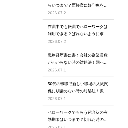
らいつまで？面接官に好印象を与
える正しい服装
2026.07.2
在職中でも転職でハローワークは
利用できる？ばれないように求人
を探すコツ
2026.07.2
職務経歴書に書く会社の従業員数
がわからない時の対処法！調べ方
や正しい書き方
2026.07.1
50代の転職で新しい職場の人間関
係に馴染めない時の対処法！孤立
を防ぐためのコツ
2026.07.1
ハローワークでもらう紹介状の有
効期限はいつまで？切れた時の再
発行や対処法
2026.07.1