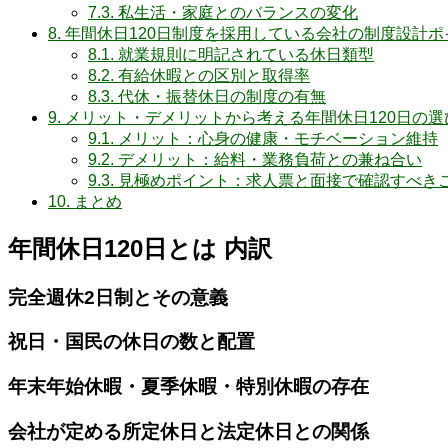
7.3.
私生活・家庭とのバランスの変化
8.
年間休日120日制度を採用している会社の制度設計ポ
8.1.
就業規則に明記されている休日類型
8.2.
有給休暇との区別と取得率
8.3.
代休・振替休日の制度の有無
9.
メリット・デメリットから考える年間休日120日の選
9.1.
メリット：心身の健康・モチベーション維持
9.2.
デメリット：給料・業務負荷との兼ね合い
9.3.
見極めポイント：求人票と面接で確認すべき
10.
まとめ
年間休日120日とは 内訳
完全週休2日制とその意義
祝日・国民の休日の数と配置
年末年始休暇・夏季休暇・特別休暇の存在
会社が定める所定休日と法定休日との関係