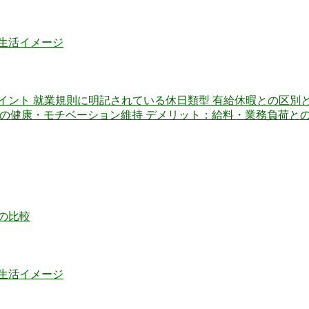
生活イメージ
イント 就業規則に明記されている休日類型 有給休暇との区別
身の健康・モチベーション維持 デメリット：給料・業務負荷と
の比較
生活イメージ