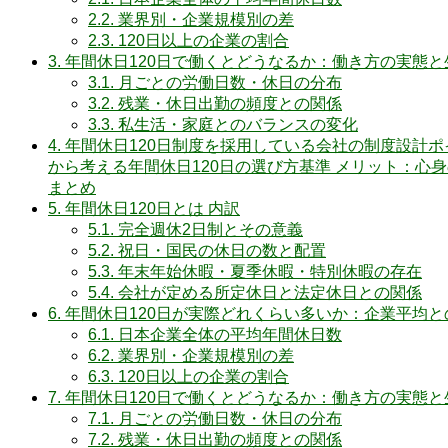
2.2.
業界別・企業規模別の差
2.3.
120日以上の企業の割合
3.
年間休日120日で働くとどうなるか：働き方の実態と
3.1.
月ごとの労働日数・休日の分布
3.2.
残業・休日出勤の頻度との関係
3.3.
私生活・家庭とのバランスの変化
4.
年間休日120日制度を採用している会社の制度設計ポ
から考える年間休日120日の選び方基準 メリット：心
まとめ
5.
年間休日120日とは 内訳
5.1.
完全週休2日制とその意義
5.2.
祝日・国民の休日の数と配置
5.3.
年末年始休暇・夏季休暇・特別休暇の存在
5.4.
会社が定める所定休日と法定休日との関係
6.
年間休日120日が実際どれくらい多いか：企業平均と
6.1.
日本企業全体の平均年間休日数
6.2.
業界別・企業規模別の差
6.3.
120日以上の企業の割合
7.
年間休日120日で働くとどうなるか：働き方の実態と
7.1.
月ごとの労働日数・休日の分布
7.2.
残業・休日出勤の頻度との関係